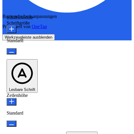
Barrierefreiheitsanpassungen
Inhaltsmodule
Schriftgröße
Präsentiert von
OneTap
Werkzeugleiste ausblenden
Standard
Lesbare Schrift
Zeilenhöhe
Standard