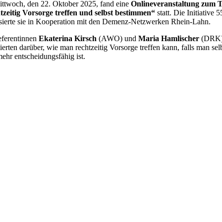
twoch, den 22. Oktober 2025, fand eine
Onlineveranstaltung zum
zeitig Vorsorge treffen und selbst bestimmen“
statt. Die Initiative 5
sierte sie in Kooperation mit den Demenz-Netzwerken Rhein-Lahn.
eferentinnen
Ekaterina Kirsch
(AWO) und
Maria Hamlischer
(DRK
ierten darüber, wie man rechtzeitig Vorsorge treffen kann, falls man sel
mehr entscheidungsfähig ist.