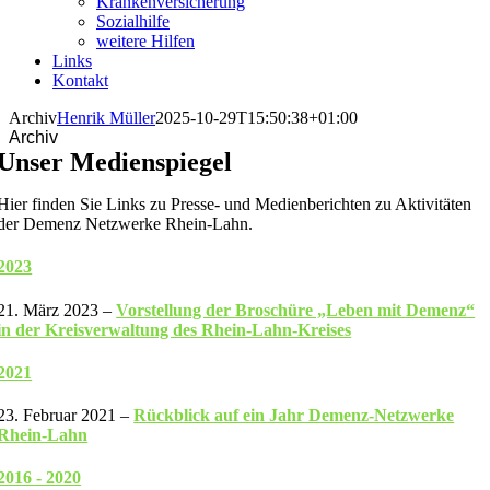
Krankenversicherung
Sozialhilfe
weitere Hilfen
Links
Kontakt
Archiv
Henrik Müller
2025-10-29T15:50:38+01:00
Archiv
Unser Medienspiegel
Hier finden Sie Links zu Presse- und Medienberichten zu Aktivitäten
der Demenz Netzwerke Rhein-Lahn.
2023
21. März 2023 –
Vorstellung der Broschüre „Leben mit Demenz“
in der Kreisverwaltung des Rhein-Lahn-Kreises
2021
23. Februar 2021 –
Rückblick auf ein Jahr Demenz-Netzwerke
Rhein-Lahn
2016 - 2020