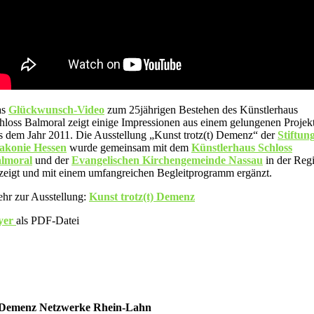
as
Glückwunsch-Video
zum 25jährigen Bestehen des Künstlerhaus
hloss Balmoral zeigt einige Impressionen aus einem gelungenen Projek
s dem Jahr 2011. Die Ausstellung „Kunst trotz(t) Demenz“ der
Stiftun
akonie Hessen
wurde gemeinsam mit dem
Künstlerhaus Schloss
lmoral
und der
Evangelischen Kirchengemeinde Nassau
in der Reg
zeigt und mit einem umfangreichen Begleitprogramm ergänzt.
hr zur Ausstellung:
Kunst trotz(t) Demenz
yer
als PDF-Datei
Demenz Netzwerke Rhein-Lahn